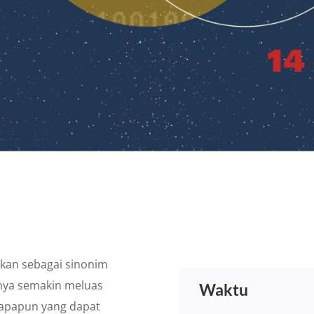
nakan sebagai sinonim
hnya semakin meluas
Waktu
 apapun yang dapat