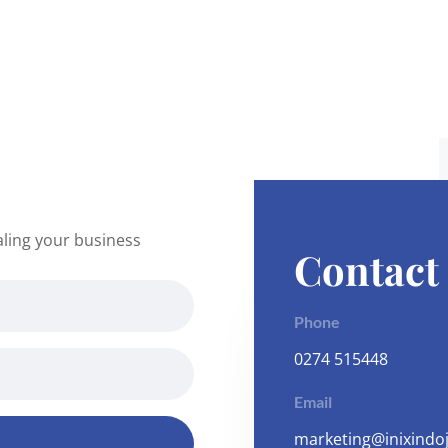
aling your business
Contact
Phone
0274 515448
Email
marketing@inixindoj