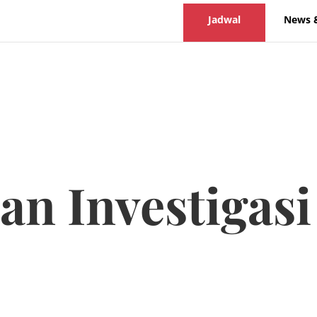
Jadwal
News 
dan Investigas