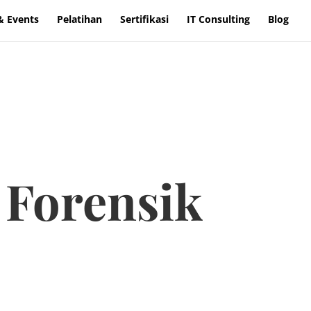
& Events
Pelatihan
Sertifikasi
IT Consulting
Blog
i Forensik