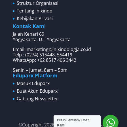
Struktur Organisasi
Tentang Inixindo
Kebijakan Privasi
Kontak Kami
Jalan Kenari 69
Yogyakarta, D.I. Yogyakarta
Email: marketing@inixindojogja.co.id
Telp : (0274) 515448, 554419
WhatsApp:
+62 8517 406 3442
Senin – Jumat, 8am – 5pm
Eduparx Platform
Masuk Eduparx
Buat Akun Eduparx
Gabung Newsletter
Butuh Bantuan?
Chat
©Copyright 2026 PT Inixindo Widya Iswara
Kami