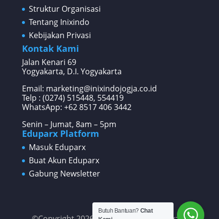
Struktur Organisasi
Tentang Inixindo
Kebijakan Privasi
Kontak Kami
Jalan Kenari 69
Yogyakarta, D.I. Yogyakarta
Email: marketing@inixindojogja.co.id
Telp : (0274) 515448, 554419
WhatsApp:
+62 8517 406 3442
Senin – Jumat, 8am – 5pm
Eduparx Platform
Masuk Eduparx
Buat Akun Eduparx
Gabung Newsletter
Butuh Bantuan?
Chat
©Copyright 2026 PT Inixindo Widya Iswara