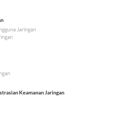
an
ngguna Jaringan
ringan
ingan
nistrasian Keamanan Jaringan