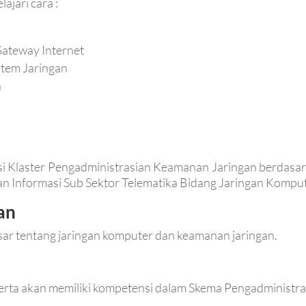
ajari cara :
n
Gateway Internet
stem Jaringan
n
asi Klaster Pengadministrasian Keamanan Jaringan berdasa
n Informasi Sub Sektor Telematika Bidang Jaringan Komput
an
ar tentang jaringan komputer dan keamanan jaringan.
eserta akan memiliki kompetensi dalam Skema Pengadministra