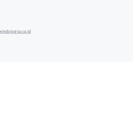
xindojogja.co.id