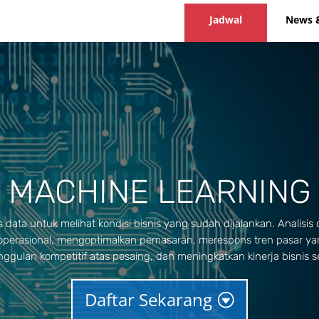
Jadwal
News 
MACHINE LEARNING
 data untuk melihat kondisi bisnis yang sudah dijalankan. Analis
 operasional, mengoptimalkan pemasaran, merespons tren pasar 
gulan kompetitif atas pesaing, dan meningkatkan kinerja bisnis s
Daftar Sekarang