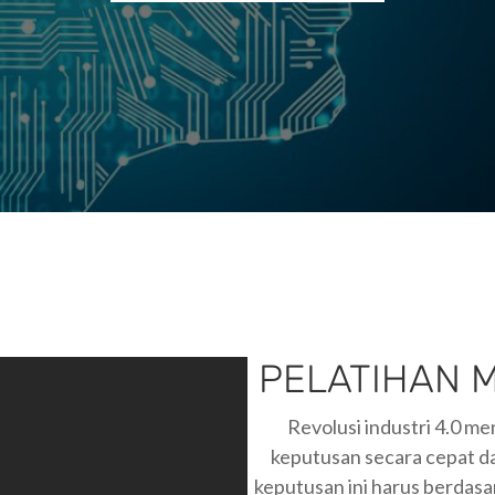
PELATIHAN 
Revolusi industri 4.0 m
keputusan secara cepat da
keputusan ini harus berdas