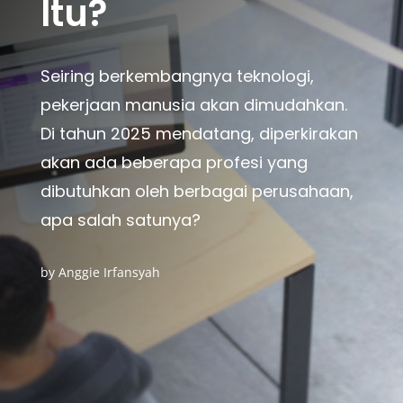
Itu?
Seiring berkembangnya teknologi,
pekerjaan manusia akan dimudahkan.
Di tahun 2025 mendatang, diperkirakan
akan ada beberapa profesi yang
dibutuhkan oleh berbagai perusahaan,
apa salah satunya?
by
Anggie Irfansyah