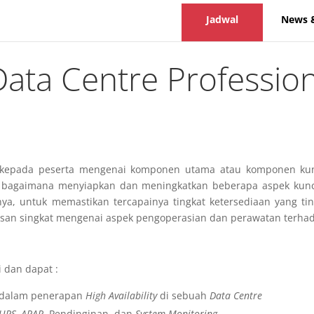
Jadwal
News 
Data Centre Professio
i
n kepada peserta mengenai komponen utama atau komponen ku
 bagaimana menyiapkan dan meningkatkan beberapa aspek kunci s
nya, untuk memastikan tercapainya tingkat ketersediaan yang ti
asan singkat mengenai aspek pengoperasian dan perawatan terh
 dan dapat :
 dalam penerapan
High
Availability
di sebuah
Data Centre
UPS, APAR
, Pendinginan, dan
System Monitoring