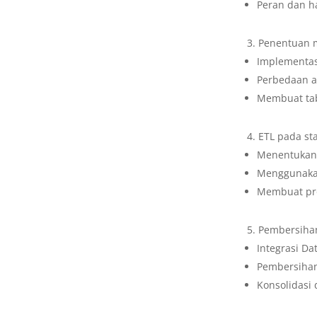
Peran dan h
Penentuan 
Implementas
Perbedaan an
Membuat tab
ETL pada st
Menentukan
Menggunaka
Membuat pr
Pembersiha
Integrasi Da
Pembersihan
Konsolidasi