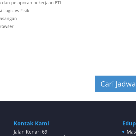
 dan pelaporan pekerjaan ETL
 Logic vs Fisik
asangan
browser
Cari Jadwa
Kontak Kami
Edup
Jalan Kenari 69
Mas