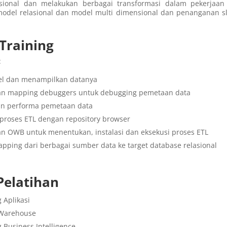
asional dan melakukan berbagai transformasi dalam pekerjaan
del relasional dan model multi dimensional dan penanganan s
Training
:
el dan menampilkan datanya
n mapping debuggers untuk debugging pemetaan data
n performa pemetaan data
proses ETL dengan repository browser
 OWB untuk menentukan, instalasi dan eksekusi proses ETL
ping dari berbagai sumber data ke target database relasional
Pelatihan
Aplikasi
 Warehouse
Business Intelligence