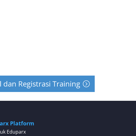
l dan Registrasi Training
arx Platform
uk Eduparx