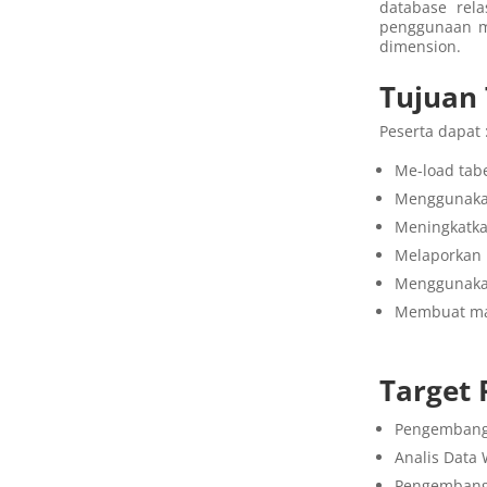
database rel
penggunaan mo
dimension.
Tujuan 
Peserta dapat 
Me-load tab
Menggunaka
Meningkatka
Melaporkan 
Menggunakan
Membuat map
Target 
Pengembang 
Analis Data
Pengembang 