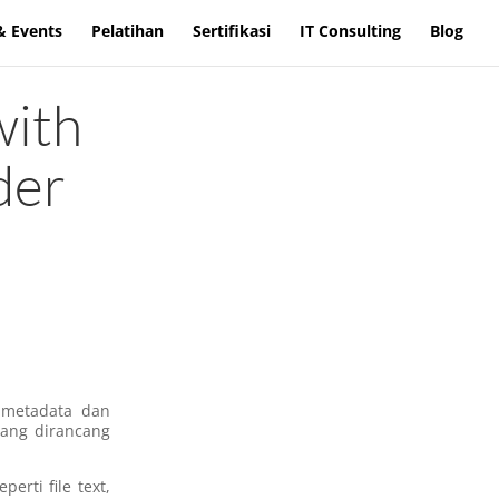
& Events
Pelatihan
Sertifikasi
IT Consulting
Blog
with
der
 metadata dan
yang dirancang
rti file text,