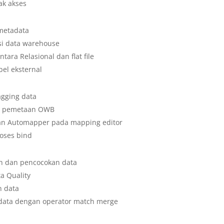
ak akses
metadata
i data warehouse
tara Relasional dan flat file
el eksternal
agging data
 pemetaan OWB
n Automapper pada mapping editor
oses bind
n dan pencocokan data
ta Quality
 data
 data dengan operator match merge