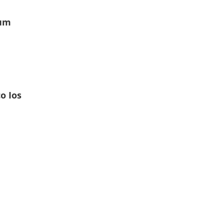
ium
o Ios