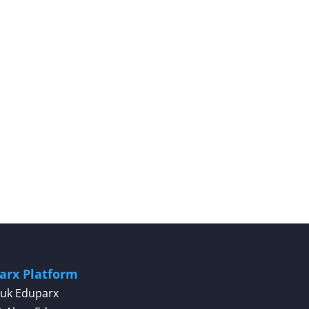
arx Platform
uk Eduparx