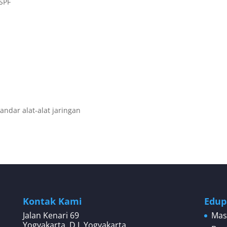
OSPF
dar alat-alat jaringan
Kontak Kami
Edup
Jalan Kenari 69
Mas
Yogyakarta, D.I. Yogyakarta