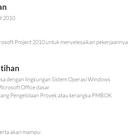
an
ct 2010
rosoft Project 2010 untuk menyelesaikan pekerjaannya
atihan
asa dengan lingkungan Sistem Operasi Windows
crosoft Office dasar
ntang Pengelolaan Proyek atau kerangka PMBOK
eserta akan mampu: