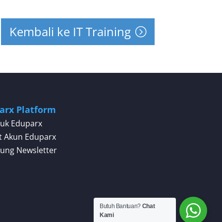
Kembali ke IT Training
arx Platform
uk Eduparx
t Akun Eduparx
ung Newsletter
Butuh Bantuan?
Chat
Kami