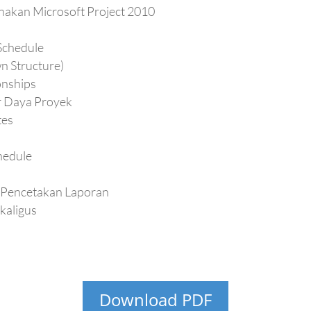
akan Microsoft Project 2010
Schedule
 Structure)
onships
 Daya Proyek
tes
hedule
 Pencetakan Laporan
kaligus
Download PDF