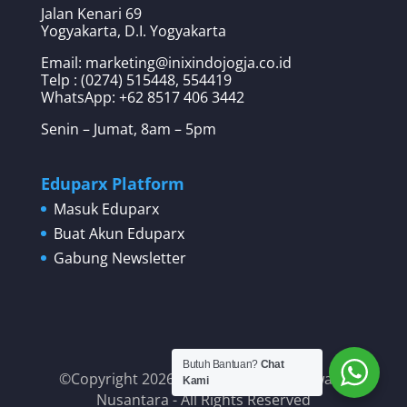
Jalan Kenari 69
Yogyakarta, D.I. Yogyakarta
Email: marketing@inixindojogja.co.id
Telp : (0274) 515448, 554419
WhatsApp:
+62 8517 406 3442
Senin – Jumat, 8am – 5pm
Eduparx Platform
Masuk Eduparx
Buat Akun Eduparx
Gabung Newsletter
Butuh Bantuan?
Chat
©Copyright 2026 PT Inixindo Widya Iswara
Kami
Nusantara - All Rights Reserved