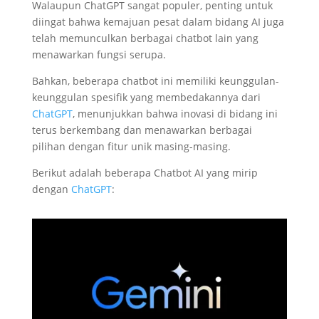
Walaupun ChatGPT sangat populer, penting untuk
diingat bahwa kemajuan pesat dalam bidang AI juga
telah memunculkan berbagai chatbot lain yang
menawarkan fungsi serupa.
Bahkan, beberapa chatbot ini memiliki keunggulan-
keunggulan spesifik yang membedakannya dari
ChatGPT
, menunjukkan bahwa inovasi di bidang ini
terus berkembang dan menawarkan berbagai
pilihan dengan fitur unik masing-masing.
Berikut adalah beberapa Chatbot AI yang mirip
dengan
ChatGPT
: