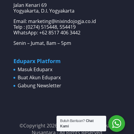
Jalan Kenari 69
Yogyakarta, D.I. Yogyakarta
Email: marketing@inixindojogja.co.id
Telp : (0274) 515448, 554419
WhatsApp:
+62 8517 406 3442
Senin – Jumat, 8am – 5pm
Eduparx Platform
Masuk Eduparx
Buat Akun Eduparx
Gabung Newsletter
Butuh Bantuan?
Chat
©Copyright 2026 PT Inixindo Widya Iswara
Kami
Nusantara - All Rights Reserved