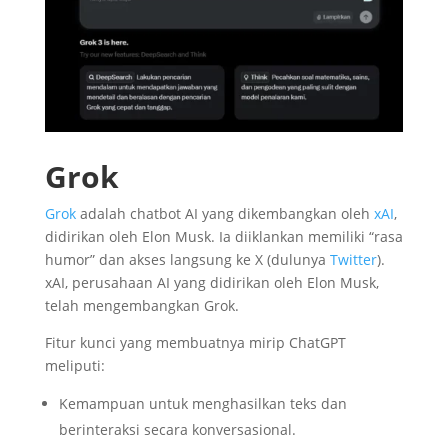
Grok
Grok
adalah chatbot AI yang dikembangkan oleh
xAI
,
didirikan oleh Elon Musk. Ia diiklankan memiliki “rasa
humor” dan akses langsung ke X (dulunya
Twitter
).
xAI, perusahaan AI yang didirikan oleh Elon Musk,
telah mengembangkan Grok.
Fitur kunci yang membuatnya mirip ChatGPT
meliputi:
Kemampuan untuk menghasilkan teks dan
berinteraksi secara konversasional.