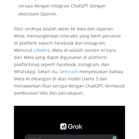
serupa dengan integrasi ChatGPT dengan
ekosistem OpenAI.
Fitur uniknya adalah akses ke data dan layanan
Meta, memungkinkan interaksi yang lebih personal
di platform seperti Facebook dan Instagram.
Menurut
Lifewire
, Meta AI adalah asisten AI baru
dari Meta yang dapat digunakan di platform-
platformnya seperti Facebook, Instagram, dan
WhatsApp. Selain itu,
Semrush
menyebutkan bahwa
Meta AI dibangun di atas model Llama 3 dan
menawarkan fitur serupa dengan ChatGPT, termasuk
pembuatan teks dan percakapan.