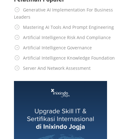
Generative AI Implementation For Business
Leaders
Mastering AI Tools And Prompt Engineering
Artificial Intelligence Risk And Compliance
Artificial Intelligence Governance
Artificial Intelligence Knowledge Foundation
Server And Network Assessment