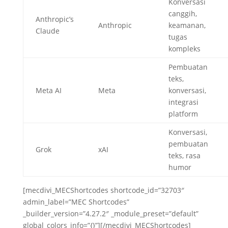
Konversasi
canggih,
Anthropic’s
Anthropic
keamanan,
Claude
tugas
kompleks
Pembuatan
teks,
Meta AI
Meta
konversasi,
integrasi
platform
Konversasi,
pembuatan
Grok
xAI
teks, rasa
humor
[mecdivi_MECShortcodes shortcode_id=”32703″
admin_label=”MEC Shortcodes”
_builder_version=”4.27.2″ _module_preset=”default”
global_colors_info=”{}”][/mecdivi_MECShortcodes]