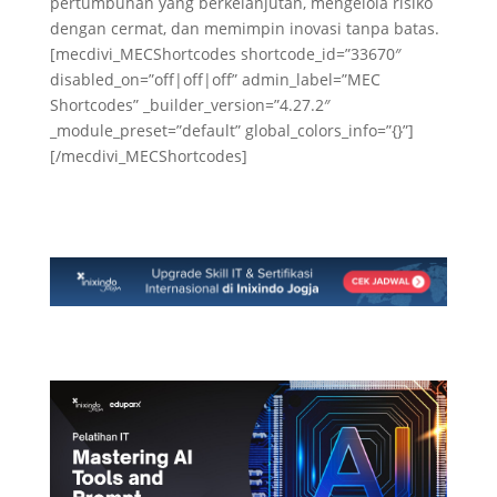
pertumbuhan yang berkelanjutan, mengelola risiko
dengan cermat, dan memimpin inovasi tanpa batas.
[mecdivi_MECShortcodes shortcode_id=”33670″
disabled_on=”off|off|off” admin_label=”MEC
Shortcodes” _builder_version=”4.27.2″
_module_preset=”default” global_colors_info=”{}”]
[/mecdivi_MECShortcodes]