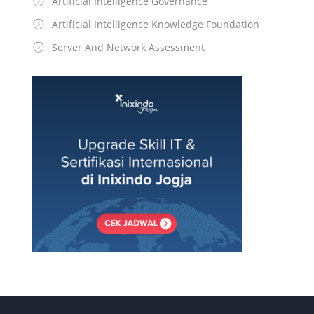
Artificial Intelligence Governance
Artificial Intelligence Knowledge Foundation
Server And Network Assessment