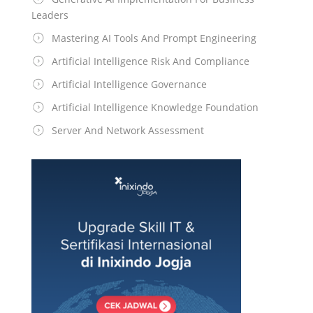
Leaders
Mastering AI Tools And Prompt Engineering
Artificial Intelligence Risk And Compliance
Artificial Intelligence Governance
Artificial Intelligence Knowledge Foundation
Server And Network Assessment