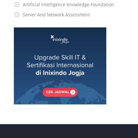
Artificial Intelligence Knowledge Foundation
Server And Network Assessment