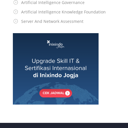
Artificial Intelligence Governance
Artificial Intelligence Knowledge Foundation
Server And Network Assessment