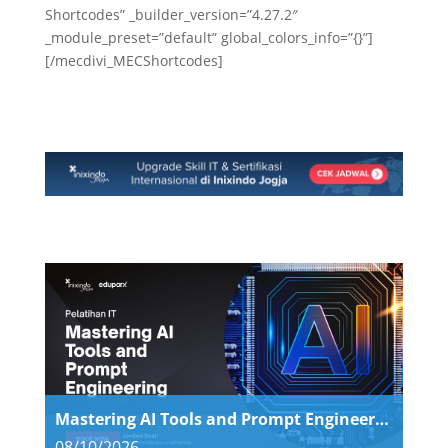
Shortcodes” _builder_version=”4.27.2″
_module_preset=”default” global_colors_info=”{}”]
[/mecdivi_MECShortcodes]
Mastering AI Tools and Prompt Engineering
08/10/2026