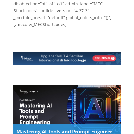
disabled_on=”off|off|off” admin_label=”MEC
Shortcodes” _builder_version=”4.27.2″
_module_preset=”default” global_colors_info=”{}”]
[/mecdivi_MECShortcodes]
Mastering AI Tools and Prompt Engineering