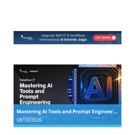
dari Badan Nasional Sertifikasi Profesi (BNSP),
sebagai bukti kemampuan mengelola Data
Center secara andal dan profesional. Manfaat
Pelatihan Peserta akan memiliki kompetensi
untuk: Mengelola keamanan fisik pusat data
Menjalankan kegiatan operasi harian pusat data
Mengelola kebersihan dan pemeliharaan
lingkungan Data Center Memastikan siklus
hidup…
Mastering AI Tools and Prompt Engineering
08/10/2026