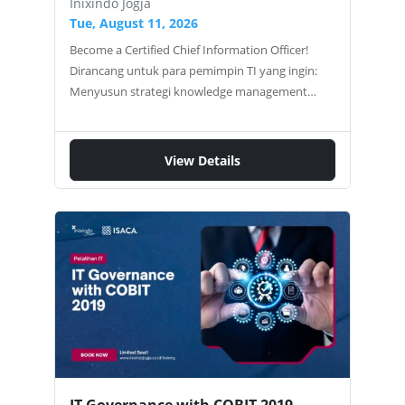
Inixindo Jogja
Tue, August 11, 2026
Become a Certified Chief Information Officer!
Dirancang untuk para pemimpin TI yang ingin:
Menyusun strategi knowledge management
Mengelola peroyek arsitektur informasi
Mengembangkan kerangka business intelligence
Merancang dan mengeksekusi roadmap bisnis
View Details
Mengelola proyek dan pengadaan end-to-end
Ingin Strategi Digital Bisnis Lebih Terpadu,
Terarah, dan Siap Eksekusi Nyata? Ikuti pelatihan
3 hari yang akan membekali Anda untuk menjadi
seorang CIO modern, pengambil keputusan
strategis yang mampu menjembatani kebutuhan
bisnis dan teknologi. Pelatihan ini untuk Anda
yang berperan sebagai: CIO yang ingin lebih
strategis IT Manager yang siap naik ke level
direksi CEO atau Business Owner yang ingin
menyusun roadmap digital Head of…
IT Governance with COBIT 2019