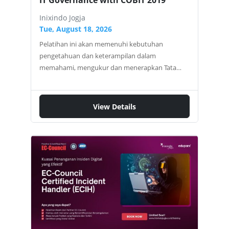
Inixindo Jogja
Tue, August 18, 2026
Pelatihan ini akan memenuhi kebutuhan
pengetahuan dan keterampilan dalam
memahami, mengukur dan menerapkan Tata
Kelola TI di ruang lingkup organisasi bedasarkan
Framework COBIT 2019 dalam berbagai topik
bahasan Tata Kelola TI dan Managemen TI seperti
View Details
Pengelolaan, Resiko dan Kesesuaian (GRC),
Manajemen Layanan TI, Manajemen Keamanan
Informasi, Audit Sistem Informasi, COBIT
Enablers dan prinsip dalam proses Tata Kelola TI
dan Manajemen TI. Setelah mengikuti pelatihan
ini, peserta akan mendapatkan nilai tambah
melalui pemahaman dari Tata Kelola TI dan
Manajemen TI berdasarkan Framework COBIT
2019. IT Governance with COBIT Cobit 2019
Framework Introduction Governance System