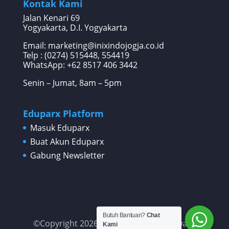
Kontak Kami
Jalan Kenari 69
Yogyakarta, D.I. Yogyakarta
Email: marketing@inixindojogja.co.id
Telp : (0274) 515448, 554419
WhatsApp:
+62 8517 406 3442
Senin – Jumat, 8am – 5pm
Eduparx Platform
Masuk Eduparx
Buat Akun Eduparx
Gabung Newsletter
Butuh Bantuan?
Chat
©Copyright 2026 PT Inixindo Widya Iswara
Kami