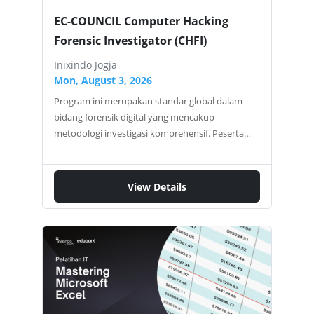
EC-COUNCIL Computer Hacking
Forensic Investigator (CHFI)
Inixindo Jogja
Mon, August 3, 2026
Program ini merupakan standar global dalam
bidang forensik digital yang mencakup
metodologi investigasi komprehensif. Peserta
akan mempelajari seluruh proses forensik, mulai
dari pengumpulan dan preservasi bukti digital,
analisis mendalam, hingga penyusunan laporan
View Details
forensik yang memenuhi standar hukum. Apa
yang akan Anda Kuasai? Melalui pendekatan
pembelajaran berbasis praktik dan studi kasus,
Anda akan mengembangkan kompetensi inti
berikut: Metodologi Investigasi Forensik
Digital yang sesuai dengan standar internasional
Teknik Akuisisi dan Preservasi Bukti Digital dari
berbagai media (hard disk, SSD, memori,