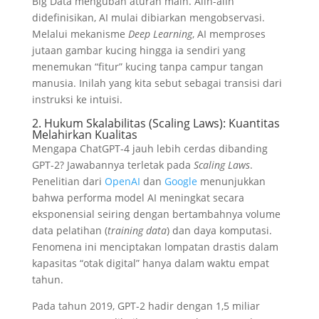
Big Data mengubah aturan main. Alih-alih
didefinisikan, AI mulai dibiarkan mengobservasi.
Melalui mekanisme
Deep Learning
, AI memproses
jutaan gambar kucing hingga ia sendiri yang
menemukan “fitur” kucing tanpa campur tangan
manusia. Inilah yang kita sebut sebagai transisi dari
instruksi ke intuisi.
2. Hukum Skalabilitas (Scaling Laws): Kuantitas
Melahirkan Kualitas
Mengapa ChatGPT-4 jauh lebih cerdas dibanding
GPT-2? Jawabannya terletak pada
Scaling Laws
.
Penelitian dari
OpenAI
dan
Google
menunjukkan
bahwa performa model AI meningkat secara
eksponensial seiring dengan bertambahnya volume
data pelatihan (
training data
) dan daya komputasi.
Fenomena ini menciptakan lompatan drastis dalam
kapasitas “otak digital” hanya dalam waktu empat
tahun.
Pada tahun 2019, GPT-2 hadir dengan 1,5 miliar