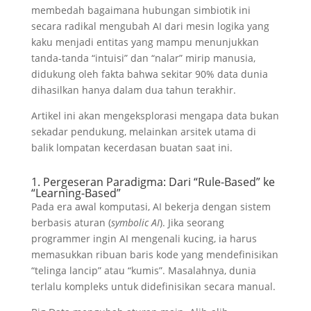
membedah bagaimana hubungan simbiotik ini
secara radikal mengubah AI dari mesin logika yang
kaku menjadi entitas yang mampu menunjukkan
tanda-tanda “intuisi” dan “nalar” mirip manusia,
didukung oleh fakta bahwa sekitar 90% data dunia
dihasilkan hanya dalam dua tahun terakhir.
Artikel ini akan mengeksplorasi mengapa data bukan
sekadar pendukung, melainkan arsitek utama di
balik lompatan kecerdasan buatan saat ini.
1. Pergeseran Paradigma: Dari “Rule-Based” ke
“Learning-Based”
Pada era awal komputasi, AI bekerja dengan sistem
berbasis aturan (
symbolic AI
). Jika seorang
programmer ingin AI mengenali kucing, ia harus
memasukkan ribuan baris kode yang mendefinisikan
“telinga lancip” atau “kumis”. Masalahnya, dunia
terlalu kompleks untuk didefinisikan secara manual.