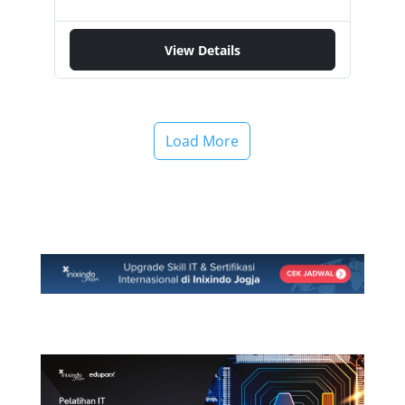
internasional seperti NIST dan ISO/IEC 27035.
Peserta akan dibimbing melalui seluruh siklus
hidup penanganan insiden, mulai dari persiapan,
View Details
deteksi, dan analisis, hingga pengendalian,
pemberantasan, pemulihan, dan pelaporan
pasca-insiden. Apa yang akan Anda Kuasai?
Melalui pendekatan pembelajaran yang sangat
Load More
praktis, Anda akan mengembangkan kompetensi
inti berikut: Merancang dan Membangun
Program Penanganan Insiden yang robust dan
siap diterapkan di organisasi. Mendeteksi dan
Menganalisis Indikator Kompromi (IOCs) untuk
mengidentifikasi skala dan dampak sebuah
insiden. Menerapkan Teknik Containment,
Eradication, dan Recovery yang efektif untuk
meminimalkan dampak dan mengembalikan
operasi bisnis dengan cepat.…