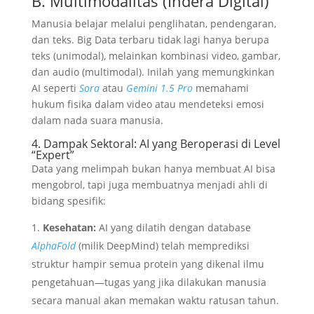
B. Multimodalitas (Indera Digital)
Manusia belajar melalui penglihatan, pendengaran,
dan teks. Big Data terbaru tidak lagi hanya berupa
teks (unimodal), melainkan kombinasi video, gambar,
dan audio (multimodal). Inilah yang memungkinkan
AI seperti
Sora
atau
Gemini 1.5 Pro
memahami
hukum fisika dalam video atau mendeteksi emosi
dalam nada suara manusia.
4. Dampak Sektoral: AI yang Beroperasi di Level
“Expert”
Data yang melimpah bukan hanya membuat AI bisa
mengobrol, tapi juga membuatnya menjadi ahli di
bidang spesifik:
Kesehatan:
AI yang dilatih dengan database
AlphaFold
(milik DeepMind) telah memprediksi
struktur hampir semua protein yang dikenal ilmu
pengetahuan—tugas yang jika dilakukan manusia
secara manual akan memakan waktu ratusan tahun.