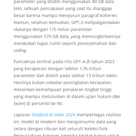
parameter yang dilatih menggunakan 40 GB data
teks, sebuah pencapaian yang saat itu dianggap
besar karena mampu menyusun paragraf koheren.
Namun, setahun kemudian, GPT-3 melipatgandakan
skalanya dengan 175 miliar parameter
menggunakan 570 GB data, yang memungkinkannya
melakukan tugas rumit seperti penerjemahan dan
coding
.
Puncaknya terlihat pada rilis GPT-4 di tahun 2023
yang beroperasi dengan sekitar 1,76 triliun
parameter dan dilatih pada sekitar 13 triliun token.
Hasilnya bukan sekadar peningkatan kecepatan,
melainkan kemampuan penalaran tingkat tinggi
yang mampu meluluskan AI dalam ujian hukum (
Bar
Exam
) di persentil ke-90.
Laporan
Stanford AI Index 2024
mempertegas realitas
ini: model AI modern kini mengonsumsi data yang
setara dengan ribuan kali seluruh koleksi fisik
Perpustakaan Kongres Amerika Serikat hanya untuk