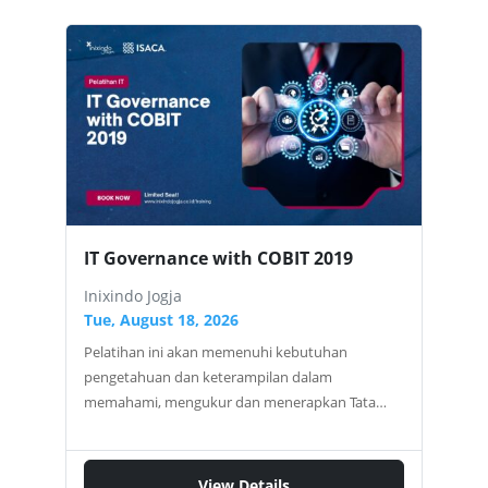
Ingin Strategi Digital Bisnis Lebih Terpadu,
Terarah, dan Siap Eksekusi Nyata? Ikuti pelatihan
3 hari yang akan membekali Anda untuk menjadi
seorang CIO modern, pengambil keputusan
strategis yang mampu menjembatani kebutuhan
bisnis dan teknologi. Pelatihan ini untuk Anda
yang berperan sebagai: CIO yang ingin lebih
strategis IT Manager yang siap naik ke level
direksi CEO atau Business Owner yang ingin
menyusun roadmap digital Head of…
IT Governance with COBIT 2019
Inixindo Jogja
Tue, August 18, 2026
Pelatihan ini akan memenuhi kebutuhan
pengetahuan dan keterampilan dalam
memahami, mengukur dan menerapkan Tata
Kelola TI di ruang lingkup organisasi bedasarkan
Framework COBIT 2019 dalam berbagai topik
bahasan Tata Kelola TI dan Managemen TI seperti
View Details