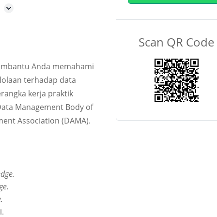
a
Scan QR Code
 membantu Anda memahami
olaan terhadap data
rangka kerja praktik
u Data Management Body of
ent Association (DAMA).
dge.
ge.
.
i.