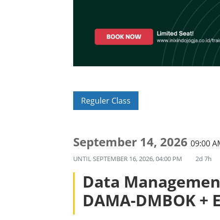
Reguler Class
September 14, 2026
09:00 
UNTIL
SEPTEMBER 16, 2026, 04:00 PM
2d 7h
Data Managemen
DAMA-DMBOK + 