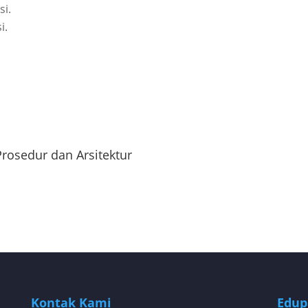
i.
i.
rosedur dan Arsitektur
Kontak Kami
Edup