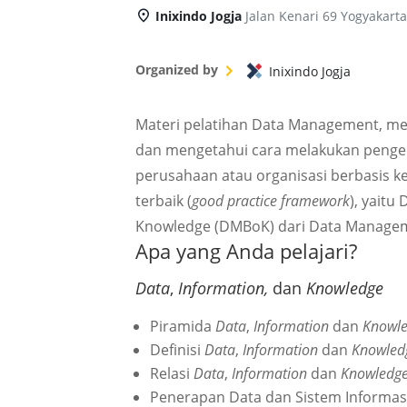
Inixindo Jogja
Jalan Kenari 69 Yogyakart
Organized by
Inixindo Jogja
Materi pelatihan Data Management,
dan mengetahui cara melakukan pengel
perusahaan atau organisasi berbasis ke
terbaik (
good practice framework
), yait
Knowledge (DMBoK) dari Data Managem
Apa yang Anda pelajari?
Data
,
Information,
dan
Knowledge
Piramida
Data
,
Information
dan
Knowle
Definisi
Data
,
Information
dan
Knowled
Relasi
Data
,
Information
dan
Knowledge
Penerapan Data dan Sistem Informas