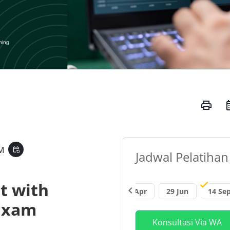
print
AM
event_repeat
Jadwal Pelatihan
t with
chevron_left
26 Jan
23 Feb
20 Apr
27 Apr
29 Jun
14 Se
Exam
Konsultasi Via WA