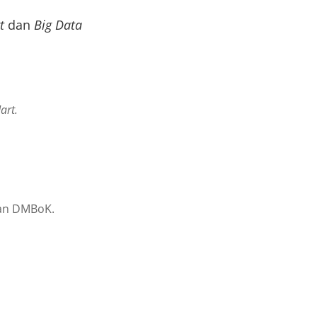
t
dan
Big Data
art.
kan DMBoK.