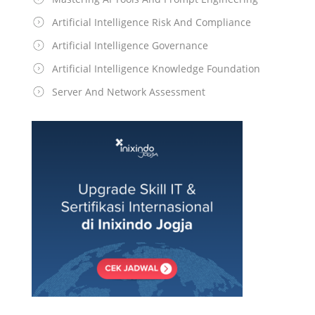
Artificial Intelligence Risk And Compliance
Artificial Intelligence Governance
Artificial Intelligence Knowledge Foundation
Server And Network Assessment