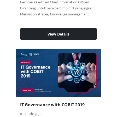
Become a Certified Chief Information Officer!
Dirancang untuk para pemimpin TI yang ingin:
Menyusun strategi knowledge management
Mengelola peroyek arsitektur informasi
Mengembangkan kerangka business intelligence
Merancang dan mengeksekusi roadmap bisnis
View Details
Mengelola proyek dan pengadaan end-to-end
Ingin Strategi Digital Bisnis Lebih Terpadu,
Terarah, dan Siap Eksekusi Nyata? Ikuti pelatihan
3 hari yang akan membekali Anda untuk menjadi
seorang CIO modern, pengambil keputusan
strategis yang mampu menjembatani kebutuhan
bisnis dan teknologi. Pelatihan ini untuk Anda
yang berperan sebagai: CIO yang ingin lebih
strategis IT Manager yang siap naik ke level
direksi CEO atau Business Owner yang ingin
menyusun roadmap digital Head of…
IT Governance with COBIT 2019
Inixindo Jogja