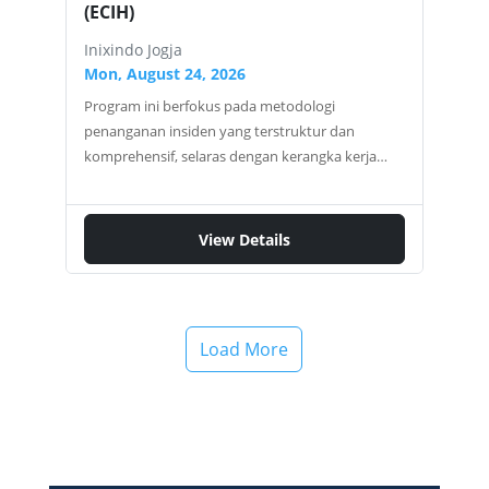
(ECIH)
Inixindo Jogja
Mon, August 24, 2026
Program ini berfokus pada metodologi
penanganan insiden yang terstruktur dan
komprehensif, selaras dengan kerangka kerja
internasional seperti NIST dan ISO/IEC 27035.
Peserta akan dibimbing melalui seluruh siklus
hidup penanganan insiden, mulai dari persiapan,
View Details
deteksi, dan analisis, hingga pengendalian,
pemberantasan, pemulihan, dan pelaporan
pasca-insiden. Apa yang akan Anda Kuasai?
Melalui pendekatan pembelajaran yang sangat
Load More
praktis, Anda akan mengembangkan kompetensi
inti berikut: Merancang dan Membangun
Program Penanganan Insiden yang robust dan
siap diterapkan di organisasi. Mendeteksi dan
Menganalisis Indikator Kompromi (IOCs) untuk
mengidentifikasi skala dan dampak sebuah