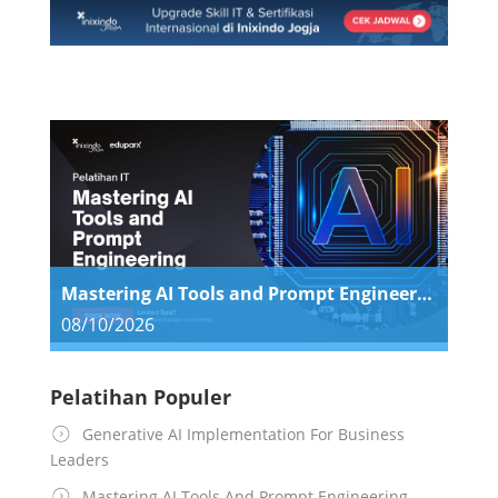
insiden. Menerapkan Teknik Containment,
Eradication, dan Recovery yang efektif untuk
meminimalkan dampak dan mengembalikan
operasi bisnis dengan cepat.…
Mastering AI Tools and Prompt Engineering
08/10/2026
Pelatihan Populer
Generative AI Implementation For Business
Leaders
Mastering AI Tools And Prompt Engineering