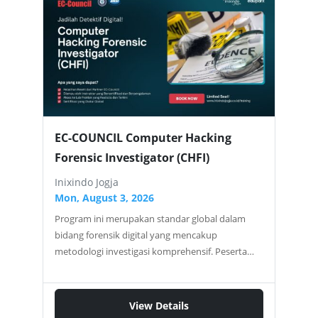
EC-COUNCIL Computer Hacking
Forensic Investigator (CHFI)
Inixindo Jogja
Mon, August 3, 2026
Program ini merupakan standar global dalam
bidang forensik digital yang mencakup
metodologi investigasi komprehensif. Peserta
akan mempelajari seluruh proses forensik, mulai
dari pengumpulan dan preservasi bukti digital,
analisis mendalam, hingga penyusunan laporan
View Details
forensik yang memenuhi standar hukum. Apa