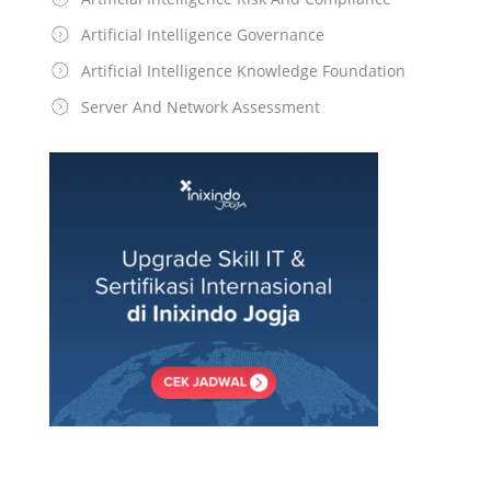
Artificial Intelligence Governance
Artificial Intelligence Knowledge Foundation
Server And Network Assessment