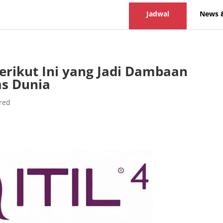
Jadwal
News 
Berikut Ini yang Jadi Dambaan
as Dunia
red