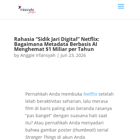
Rahasia “Sidik Jari Digital” Netflix:
Bagaimana Metadata Berbasis AI
Menghemat $1 Miliar per Tahun
by
Anggie Irfansyah
|
Jun 23, 2026
Pernahkah Anda membuka
Netflix
setelah
lelah beraktivitas seharian, lalu merasa
film di baris paling atas beranda rasanya
“pas banget” dengan suasana hati saat
itu? Atau pernahkah Anda menyadari
bahwa gambar poster (
thumbnail
) serial
Stranger Things
di akun Anda