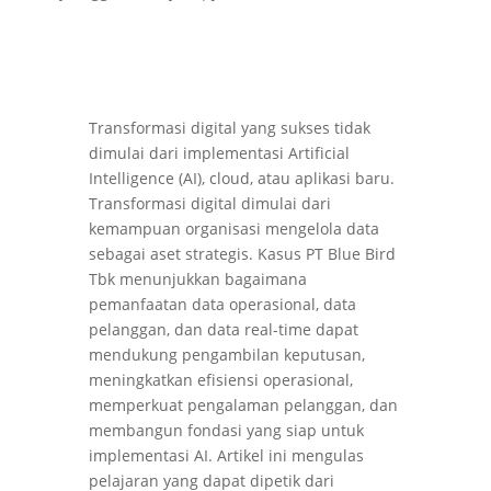
untuk: Mengelola keamanan fisik
pusat data Menjalankan kegiatan
operasi harian pusat data Mengelola
kebersihan dan pemeliharaan
lingkungan Data Center Memastikan
Transformasi digital yang sukses tidak
siklus hidup…
dimulai dari implementasi Artificial
Intelligence (AI), cloud, atau aplikasi baru.
Transformasi digital dimulai dari
kemampuan organisasi mengelola data
sebagai aset strategis. Kasus PT Blue Bird
Tbk menunjukkan bagaimana
pemanfaatan data operasional, data
pelanggan, dan data real-time dapat
mendukung pengambilan keputusan,
meningkatkan efisiensi operasional,
memperkuat pengalaman pelanggan, dan
membangun fondasi yang siap untuk
implementasi AI. Artikel ini mengulas
pelajaran yang dapat dipetik dari