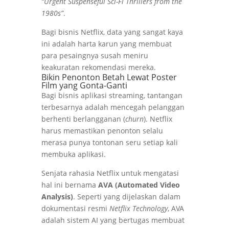
“Urgent Suspenseful Sci-Fi Thrillers from the
1980s”
.
Bagi bisnis Netflix, data yang sangat kaya
ini adalah harta karun yang membuat
para pesaingnya susah meniru
keakuratan rekomendasi mereka.
Bikin Penonton Betah Lewat Poster
Film yang Gonta-Ganti
Bagi bisnis aplikasi streaming, tantangan
terbesarnya adalah mencegah pelanggan
berhenti berlangganan (
churn
). Netflix
harus memastikan penonton selalu
merasa punya tontonan seru setiap kali
membuka aplikasi.
Senjata rahasia Netflix untuk mengatasi
hal ini bernama
AVA (Automated Video
Analysis)
. Seperti yang dijelaskan dalam
dokumentasi resmi
Netflix Technology
, AVA
adalah sistem AI yang bertugas membuat